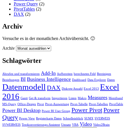
Power Query
(2)
PivotTables
(2)
DAX
(2)
Archiv
Versuche es in der monatlichen Archivübersicht. 🙂
Archiv
Schlagwörter
Add-In
Abrufen und transformieren
Aufbereiten
berechnetes Feld
Bereinigen
BI
Business Intelligence
Beziehungen
Dashboard
Data Explorer
Daten
Datenmodell
Excel
DAX
Diskrete Anzahl
Excel 2013
2016
Measures
Gantt
Get & transform
Importieren
Listen
Makro
Menüband
MS-Query
Office-Design
Pivot
Pivot-Auswertung
Pivot-Tabelle
Pivot-Tabellen
PivotTable
Power Pivot
Power
Power BI Desktop
Power BI User Group
Query
Power View
Registerkarte Daten
Schnelleinblick
SUMX
SVERWEIS
Video
SVWERWEIS
Textkonvertierungs-Assistent
Umsatz
VBA
Video2Brain