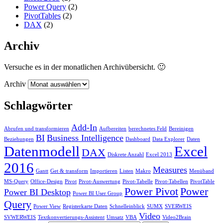
Power Query
(2)
PivotTables
(2)
DAX
(2)
Archiv
Versuche es in der monatlichen Archivübersicht. 🙂
Archiv
Schlagwörter
Add-In
Abrufen und transformieren
Aufbereiten
berechnetes Feld
Bereinigen
BI
Business Intelligence
Beziehungen
Dashboard
Data Explorer
Daten
Datenmodell
Excel
DAX
Diskrete Anzahl
Excel 2013
2016
Measures
Gantt
Get & transform
Importieren
Listen
Makro
Menüband
MS-Query
Office-Design
Pivot
Pivot-Auswertung
Pivot-Tabelle
Pivot-Tabellen
PivotTable
Power Pivot
Power
Power BI Desktop
Power BI User Group
Query
Power View
Registerkarte Daten
Schnelleinblick
SUMX
SVERWEIS
Video
SVWERWEIS
Textkonvertierungs-Assistent
Umsatz
VBA
Video2Brain