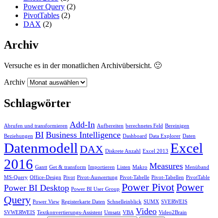
Power Query
(2)
PivotTables
(2)
DAX
(2)
Archiv
Versuche es in der monatlichen Archivübersicht. 🙂
Archiv
Schlagwörter
Add-In
Abrufen und transformieren
Aufbereiten
berechnetes Feld
Bereinigen
BI
Business Intelligence
Beziehungen
Dashboard
Data Explorer
Daten
Datenmodell
Excel
DAX
Diskrete Anzahl
Excel 2013
2016
Measures
Gantt
Get & transform
Importieren
Listen
Makro
Menüband
MS-Query
Office-Design
Pivot
Pivot-Auswertung
Pivot-Tabelle
Pivot-Tabellen
PivotTable
Power Pivot
Power
Power BI Desktop
Power BI User Group
Query
Power View
Registerkarte Daten
Schnelleinblick
SUMX
SVERWEIS
Video
SVWERWEIS
Textkonvertierungs-Assistent
Umsatz
VBA
Video2Brain