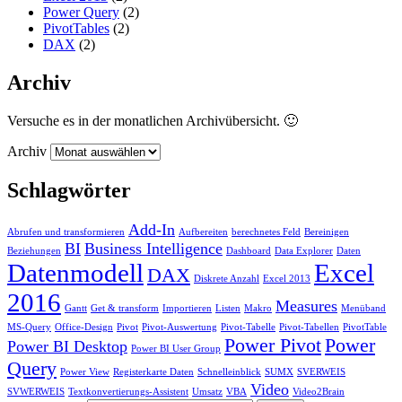
Power Query
(2)
PivotTables
(2)
DAX
(2)
Archiv
Versuche es in der monatlichen Archivübersicht. 🙂
Archiv
Schlagwörter
Add-In
Abrufen und transformieren
Aufbereiten
berechnetes Feld
Bereinigen
BI
Business Intelligence
Beziehungen
Dashboard
Data Explorer
Daten
Datenmodell
Excel
DAX
Diskrete Anzahl
Excel 2013
2016
Measures
Gantt
Get & transform
Importieren
Listen
Makro
Menüband
MS-Query
Office-Design
Pivot
Pivot-Auswertung
Pivot-Tabelle
Pivot-Tabellen
PivotTable
Power Pivot
Power
Power BI Desktop
Power BI User Group
Query
Power View
Registerkarte Daten
Schnelleinblick
SUMX
SVERWEIS
Video
SVWERWEIS
Textkonvertierungs-Assistent
Umsatz
VBA
Video2Brain