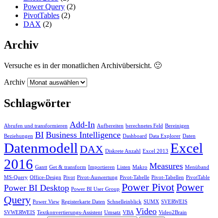
Power Query
(2)
PivotTables
(2)
DAX
(2)
Archiv
Versuche es in der monatlichen Archivübersicht. 🙂
Archiv
Schlagwörter
Add-In
Abrufen und transformieren
Aufbereiten
berechnetes Feld
Bereinigen
BI
Business Intelligence
Beziehungen
Dashboard
Data Explorer
Daten
Datenmodell
Excel
DAX
Diskrete Anzahl
Excel 2013
2016
Measures
Gantt
Get & transform
Importieren
Listen
Makro
Menüband
MS-Query
Office-Design
Pivot
Pivot-Auswertung
Pivot-Tabelle
Pivot-Tabellen
PivotTable
Power Pivot
Power
Power BI Desktop
Power BI User Group
Query
Power View
Registerkarte Daten
Schnelleinblick
SUMX
SVERWEIS
Video
SVWERWEIS
Textkonvertierungs-Assistent
Umsatz
VBA
Video2Brain