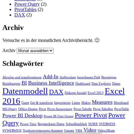
Power Query
(2)
PivotTables
(2)
DAX
(2)
Archiv
Versuche es in der monatlichen Archivübersicht. 🙂
Archiv
Schlagwörter
Add-In
Abrufen und transformieren
Aufbereiten
berechnetes Feld
Bereinigen
BI
Business Intelligence
Beziehungen
Dashboard
Data Explorer
Daten
Datenmodell
Excel
DAX
Diskrete Anzahl
Excel 2013
2016
Measures
Gantt
Get & transform
Importieren
Listen
Makro
Menüband
MS-Query
Office-Design
Pivot
Pivot-Auswertung
Pivot-Tabelle
Pivot-Tabellen
PivotTable
Power Pivot
Power
Power BI Desktop
Power BI User Group
Query
Power View
Registerkarte Daten
Schnelleinblick
SUMX
SVERWEIS
Video
SVWERWEIS
Textkonvertierungs-Assistent
Umsatz
VBA
Video2Brain