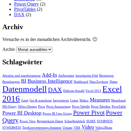
Power Query
(2)
PivotTables
(2)
DAX
(2)
Archiv
Versuche es in der monatlichen Archivübersicht. 🙂
Archiv
Schlagwörter
Add-In
Abrufen und transformieren
Aufbereiten
berechnetes Feld
Bereinigen
BI
Business Intelligence
Beziehungen
Dashboard
Data Explorer
Daten
Datenmodell
Excel
DAX
Diskrete Anzahl
Excel 2013
2016
Measures
Gantt
Get & transform
Importieren
Listen
Makro
Menüband
MS-Query
Office-Design
Pivot
Pivot-Auswertung
Pivot-Tabelle
Pivot-Tabellen
PivotTable
Power Pivot
Power
Power BI Desktop
Power BI User Group
Query
Power View
Registerkarte Daten
Schnelleinblick
SUMX
SVERWEIS
Video
SVWERWEIS
Textkonvertierungs-Assistent
Umsatz
VBA
Video2Brain