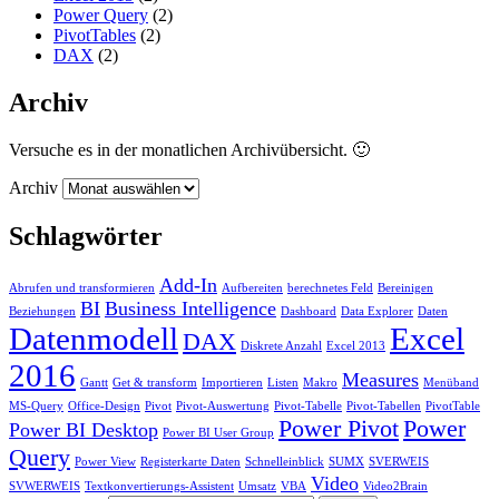
Power Query
(2)
PivotTables
(2)
DAX
(2)
Archiv
Versuche es in der monatlichen Archivübersicht. 🙂
Archiv
Schlagwörter
Add-In
Abrufen und transformieren
Aufbereiten
berechnetes Feld
Bereinigen
BI
Business Intelligence
Beziehungen
Dashboard
Data Explorer
Daten
Datenmodell
Excel
DAX
Diskrete Anzahl
Excel 2013
2016
Measures
Gantt
Get & transform
Importieren
Listen
Makro
Menüband
MS-Query
Office-Design
Pivot
Pivot-Auswertung
Pivot-Tabelle
Pivot-Tabellen
PivotTable
Power Pivot
Power
Power BI Desktop
Power BI User Group
Query
Power View
Registerkarte Daten
Schnelleinblick
SUMX
SVERWEIS
Video
SVWERWEIS
Textkonvertierungs-Assistent
Umsatz
VBA
Video2Brain