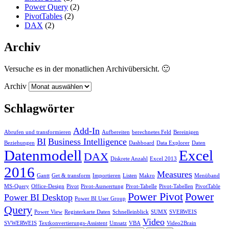
Power Query
(2)
PivotTables
(2)
DAX
(2)
Archiv
Versuche es in der monatlichen Archivübersicht. 🙂
Archiv
Schlagwörter
Add-In
Abrufen und transformieren
Aufbereiten
berechnetes Feld
Bereinigen
BI
Business Intelligence
Beziehungen
Dashboard
Data Explorer
Daten
Datenmodell
Excel
DAX
Diskrete Anzahl
Excel 2013
2016
Measures
Gantt
Get & transform
Importieren
Listen
Makro
Menüband
MS-Query
Office-Design
Pivot
Pivot-Auswertung
Pivot-Tabelle
Pivot-Tabellen
PivotTable
Power Pivot
Power
Power BI Desktop
Power BI User Group
Query
Power View
Registerkarte Daten
Schnelleinblick
SUMX
SVERWEIS
Video
SVWERWEIS
Textkonvertierungs-Assistent
Umsatz
VBA
Video2Brain