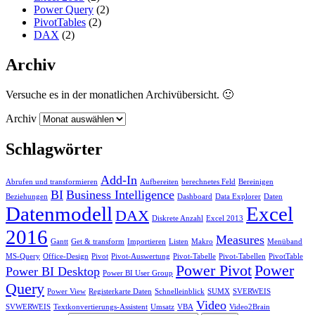
Power Query
(2)
PivotTables
(2)
DAX
(2)
Archiv
Versuche es in der monatlichen Archivübersicht. 🙂
Archiv
Schlagwörter
Add-In
Abrufen und transformieren
Aufbereiten
berechnetes Feld
Bereinigen
BI
Business Intelligence
Beziehungen
Dashboard
Data Explorer
Daten
Datenmodell
Excel
DAX
Diskrete Anzahl
Excel 2013
2016
Measures
Gantt
Get & transform
Importieren
Listen
Makro
Menüband
MS-Query
Office-Design
Pivot
Pivot-Auswertung
Pivot-Tabelle
Pivot-Tabellen
PivotTable
Power Pivot
Power
Power BI Desktop
Power BI User Group
Query
Power View
Registerkarte Daten
Schnelleinblick
SUMX
SVERWEIS
Video
SVWERWEIS
Textkonvertierungs-Assistent
Umsatz
VBA
Video2Brain