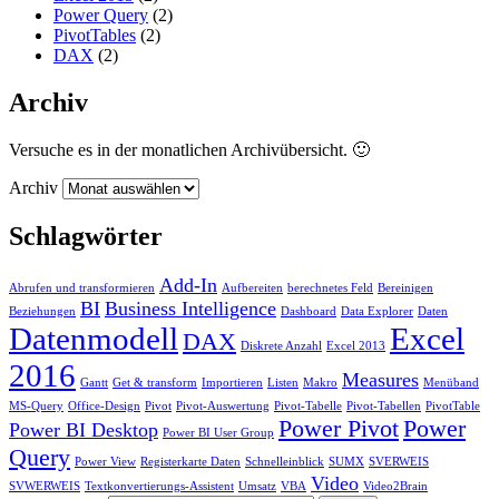
Power Query
(2)
PivotTables
(2)
DAX
(2)
Archiv
Versuche es in der monatlichen Archivübersicht. 🙂
Archiv
Schlagwörter
Add-In
Abrufen und transformieren
Aufbereiten
berechnetes Feld
Bereinigen
BI
Business Intelligence
Beziehungen
Dashboard
Data Explorer
Daten
Datenmodell
Excel
DAX
Diskrete Anzahl
Excel 2013
2016
Measures
Gantt
Get & transform
Importieren
Listen
Makro
Menüband
MS-Query
Office-Design
Pivot
Pivot-Auswertung
Pivot-Tabelle
Pivot-Tabellen
PivotTable
Power Pivot
Power
Power BI Desktop
Power BI User Group
Query
Power View
Registerkarte Daten
Schnelleinblick
SUMX
SVERWEIS
Video
SVWERWEIS
Textkonvertierungs-Assistent
Umsatz
VBA
Video2Brain