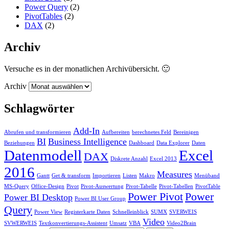
Power Query
(2)
PivotTables
(2)
DAX
(2)
Archiv
Versuche es in der monatlichen Archivübersicht. 🙂
Archiv
Schlagwörter
Add-In
Abrufen und transformieren
Aufbereiten
berechnetes Feld
Bereinigen
BI
Business Intelligence
Beziehungen
Dashboard
Data Explorer
Daten
Datenmodell
Excel
DAX
Diskrete Anzahl
Excel 2013
2016
Measures
Gantt
Get & transform
Importieren
Listen
Makro
Menüband
MS-Query
Office-Design
Pivot
Pivot-Auswertung
Pivot-Tabelle
Pivot-Tabellen
PivotTable
Power Pivot
Power
Power BI Desktop
Power BI User Group
Query
Power View
Registerkarte Daten
Schnelleinblick
SUMX
SVERWEIS
Video
SVWERWEIS
Textkonvertierungs-Assistent
Umsatz
VBA
Video2Brain