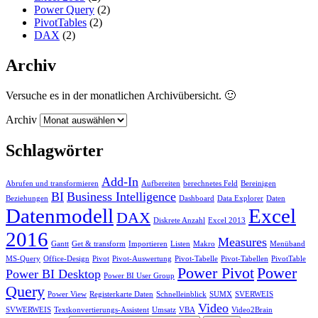
Power Query
(2)
PivotTables
(2)
DAX
(2)
Archiv
Versuche es in der monatlichen Archivübersicht. 🙂
Archiv
Schlagwörter
Add-In
Abrufen und transformieren
Aufbereiten
berechnetes Feld
Bereinigen
BI
Business Intelligence
Beziehungen
Dashboard
Data Explorer
Daten
Datenmodell
Excel
DAX
Diskrete Anzahl
Excel 2013
2016
Measures
Gantt
Get & transform
Importieren
Listen
Makro
Menüband
MS-Query
Office-Design
Pivot
Pivot-Auswertung
Pivot-Tabelle
Pivot-Tabellen
PivotTable
Power Pivot
Power
Power BI Desktop
Power BI User Group
Query
Power View
Registerkarte Daten
Schnelleinblick
SUMX
SVERWEIS
Video
SVWERWEIS
Textkonvertierungs-Assistent
Umsatz
VBA
Video2Brain