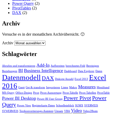
Power Query
(2)
PivotTables
(2)
DAX
(2)
Archiv
Versuche es in der monatlichen Archivübersicht. 🙂
Archiv
Schlagwörter
Add-In
Abrufen und transformieren
Aufbereiten
berechnetes Feld
Bereinigen
BI
Business Intelligence
Beziehungen
Dashboard
Data Explorer
Daten
Datenmodell
Excel
DAX
Diskrete Anzahl
Excel 2013
2016
Measures
Gantt
Get & transform
Importieren
Listen
Makro
Menüband
MS-Query
Office-Design
Pivot
Pivot-Auswertung
Pivot-Tabelle
Pivot-Tabellen
PivotTable
Power Pivot
Power
Power BI Desktop
Power BI User Group
Query
Power View
Registerkarte Daten
Schnelleinblick
SUMX
SVERWEIS
Video
SVWERWEIS
Textkonvertierungs-Assistent
Umsatz
VBA
Video2Brain