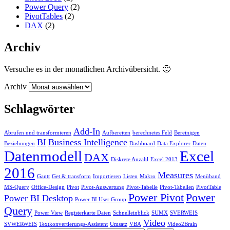
Power Query
(2)
PivotTables
(2)
DAX
(2)
Archiv
Versuche es in der monatlichen Archivübersicht. 🙂
Archiv
Schlagwörter
Add-In
Abrufen und transformieren
Aufbereiten
berechnetes Feld
Bereinigen
BI
Business Intelligence
Beziehungen
Dashboard
Data Explorer
Daten
Datenmodell
Excel
DAX
Diskrete Anzahl
Excel 2013
2016
Measures
Gantt
Get & transform
Importieren
Listen
Makro
Menüband
MS-Query
Office-Design
Pivot
Pivot-Auswertung
Pivot-Tabelle
Pivot-Tabellen
PivotTable
Power Pivot
Power
Power BI Desktop
Power BI User Group
Query
Power View
Registerkarte Daten
Schnelleinblick
SUMX
SVERWEIS
Video
SVWERWEIS
Textkonvertierungs-Assistent
Umsatz
VBA
Video2Brain