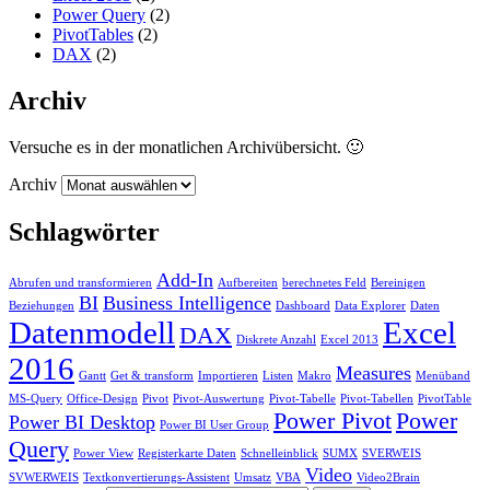
Power Query
(2)
PivotTables
(2)
DAX
(2)
Archiv
Versuche es in der monatlichen Archivübersicht. 🙂
Archiv
Schlagwörter
Add-In
Abrufen und transformieren
Aufbereiten
berechnetes Feld
Bereinigen
BI
Business Intelligence
Beziehungen
Dashboard
Data Explorer
Daten
Datenmodell
Excel
DAX
Diskrete Anzahl
Excel 2013
2016
Measures
Gantt
Get & transform
Importieren
Listen
Makro
Menüband
MS-Query
Office-Design
Pivot
Pivot-Auswertung
Pivot-Tabelle
Pivot-Tabellen
PivotTable
Power Pivot
Power
Power BI Desktop
Power BI User Group
Query
Power View
Registerkarte Daten
Schnelleinblick
SUMX
SVERWEIS
Video
SVWERWEIS
Textkonvertierungs-Assistent
Umsatz
VBA
Video2Brain