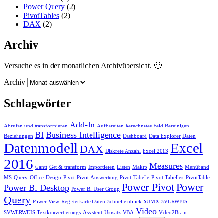
Power Query
(2)
PivotTables
(2)
DAX
(2)
Archiv
Versuche es in der monatlichen Archivübersicht. 🙂
Archiv
Schlagwörter
Add-In
Abrufen und transformieren
Aufbereiten
berechnetes Feld
Bereinigen
BI
Business Intelligence
Beziehungen
Dashboard
Data Explorer
Daten
Datenmodell
Excel
DAX
Diskrete Anzahl
Excel 2013
2016
Measures
Gantt
Get & transform
Importieren
Listen
Makro
Menüband
MS-Query
Office-Design
Pivot
Pivot-Auswertung
Pivot-Tabelle
Pivot-Tabellen
PivotTable
Power Pivot
Power
Power BI Desktop
Power BI User Group
Query
Power View
Registerkarte Daten
Schnelleinblick
SUMX
SVERWEIS
Video
SVWERWEIS
Textkonvertierungs-Assistent
Umsatz
VBA
Video2Brain