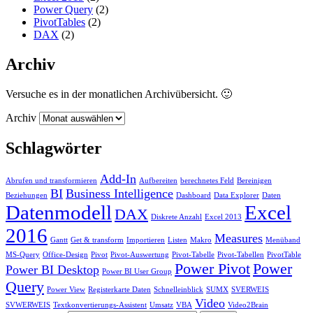
Power Query
(2)
PivotTables
(2)
DAX
(2)
Archiv
Versuche es in der monatlichen Archivübersicht. 🙂
Archiv
Schlagwörter
Add-In
Abrufen und transformieren
Aufbereiten
berechnetes Feld
Bereinigen
BI
Business Intelligence
Beziehungen
Dashboard
Data Explorer
Daten
Datenmodell
Excel
DAX
Diskrete Anzahl
Excel 2013
2016
Measures
Gantt
Get & transform
Importieren
Listen
Makro
Menüband
MS-Query
Office-Design
Pivot
Pivot-Auswertung
Pivot-Tabelle
Pivot-Tabellen
PivotTable
Power Pivot
Power
Power BI Desktop
Power BI User Group
Query
Power View
Registerkarte Daten
Schnelleinblick
SUMX
SVERWEIS
Video
SVWERWEIS
Textkonvertierungs-Assistent
Umsatz
VBA
Video2Brain