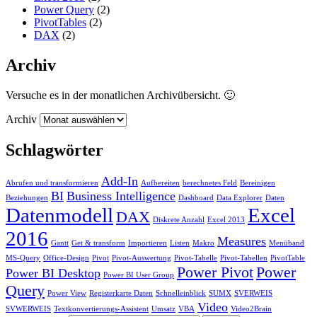
Power Query
(2)
PivotTables
(2)
DAX
(2)
Archiv
Versuche es in der monatlichen Archivübersicht. 🙂
Archiv
Schlagwörter
Add-In
Abrufen und transformieren
Aufbereiten
berechnetes Feld
Bereinigen
BI
Business Intelligence
Beziehungen
Dashboard
Data Explorer
Daten
Datenmodell
Excel
DAX
Diskrete Anzahl
Excel 2013
2016
Measures
Gantt
Get & transform
Importieren
Listen
Makro
Menüband
MS-Query
Office-Design
Pivot
Pivot-Auswertung
Pivot-Tabelle
Pivot-Tabellen
PivotTable
Power Pivot
Power
Power BI Desktop
Power BI User Group
Query
Power View
Registerkarte Daten
Schnelleinblick
SUMX
SVERWEIS
Video
SVWERWEIS
Textkonvertierungs-Assistent
Umsatz
VBA
Video2Brain