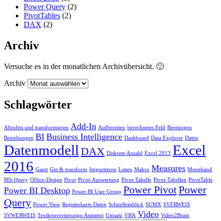
Power Query
(2)
PivotTables
(2)
DAX
(2)
Archiv
Versuche es in der monatlichen Archivübersicht. 🙂
Archiv
Schlagwörter
Add-In
Abrufen und transformieren
Aufbereiten
berechnetes Feld
Bereinigen
BI
Business Intelligence
Beziehungen
Dashboard
Data Explorer
Daten
Datenmodell
Excel
DAX
Diskrete Anzahl
Excel 2013
2016
Measures
Gantt
Get & transform
Importieren
Listen
Makro
Menüband
MS-Query
Office-Design
Pivot
Pivot-Auswertung
Pivot-Tabelle
Pivot-Tabellen
PivotTable
Power Pivot
Power
Power BI Desktop
Power BI User Group
Query
Power View
Registerkarte Daten
Schnelleinblick
SUMX
SVERWEIS
Video
SVWERWEIS
Textkonvertierungs-Assistent
Umsatz
VBA
Video2Brain