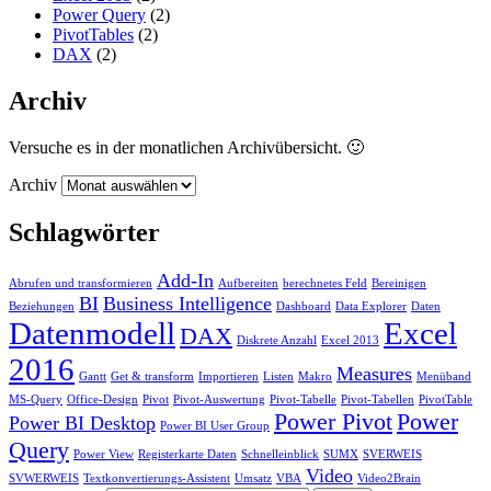
Power Query
(2)
PivotTables
(2)
DAX
(2)
Archiv
Versuche es in der monatlichen Archivübersicht. 🙂
Archiv
Schlagwörter
Add-In
Abrufen und transformieren
Aufbereiten
berechnetes Feld
Bereinigen
BI
Business Intelligence
Beziehungen
Dashboard
Data Explorer
Daten
Datenmodell
Excel
DAX
Diskrete Anzahl
Excel 2013
2016
Measures
Gantt
Get & transform
Importieren
Listen
Makro
Menüband
MS-Query
Office-Design
Pivot
Pivot-Auswertung
Pivot-Tabelle
Pivot-Tabellen
PivotTable
Power Pivot
Power
Power BI Desktop
Power BI User Group
Query
Power View
Registerkarte Daten
Schnelleinblick
SUMX
SVERWEIS
Video
SVWERWEIS
Textkonvertierungs-Assistent
Umsatz
VBA
Video2Brain