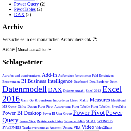
Power Query
(2)
PivotTables
(2)
DAX
(2)
Archiv
Versuche es in der monatlichen Archivübersicht. 🙂
Archiv
Schlagwörter
Add-In
Abrufen und transformieren
Aufbereiten
berechnetes Feld
Bereinigen
BI
Business Intelligence
Beziehungen
Dashboard
Data Explorer
Daten
Datenmodell
Excel
DAX
Diskrete Anzahl
Excel 2013
2016
Measures
Gantt
Get & transform
Importieren
Listen
Makro
Menüband
MS-Query
Office-Design
Pivot
Pivot-Auswertung
Pivot-Tabelle
Pivot-Tabellen
PivotTable
Power Pivot
Power
Power BI Desktop
Power BI User Group
Query
Power View
Registerkarte Daten
Schnelleinblick
SUMX
SVERWEIS
Video
SVWERWEIS
Textkonvertierungs-Assistent
Umsatz
VBA
Video2Brain