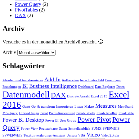
Power Query
(2)
PivotTables
(2)
DAX
(2)
Archiv
Versuche es in der monatlichen Archivübersicht. 🙂
Archiv
Schlagwörter
Add-In
Abrufen und transformieren
Aufbereiten
berechnetes Feld
Bereinigen
BI
Business Intelligence
Beziehungen
Dashboard
Data Explorer
Daten
Datenmodell
Excel
DAX
Diskrete Anzahl
Excel 2013
2016
Measures
Gantt
Get & transform
Importieren
Listen
Makro
Menüband
MS-Query
Office-Design
Pivot
Pivot-Auswertung
Pivot-Tabelle
Pivot-Tabellen
PivotTable
Power Pivot
Power
Power BI Desktop
Power BI User Group
Query
Power View
Registerkarte Daten
Schnelleinblick
SUMX
SVERWEIS
Video
SVWERWEIS
Textkonvertierungs-Assistent
Umsatz
VBA
Video2Brain