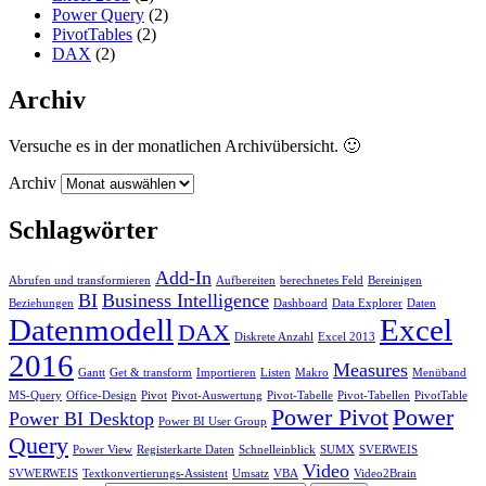
Power Query
(2)
PivotTables
(2)
DAX
(2)
Archiv
Versuche es in der monatlichen Archivübersicht. 🙂
Archiv
Schlagwörter
Add-In
Abrufen und transformieren
Aufbereiten
berechnetes Feld
Bereinigen
BI
Business Intelligence
Beziehungen
Dashboard
Data Explorer
Daten
Datenmodell
Excel
DAX
Diskrete Anzahl
Excel 2013
2016
Measures
Gantt
Get & transform
Importieren
Listen
Makro
Menüband
MS-Query
Office-Design
Pivot
Pivot-Auswertung
Pivot-Tabelle
Pivot-Tabellen
PivotTable
Power Pivot
Power
Power BI Desktop
Power BI User Group
Query
Power View
Registerkarte Daten
Schnelleinblick
SUMX
SVERWEIS
Video
SVWERWEIS
Textkonvertierungs-Assistent
Umsatz
VBA
Video2Brain