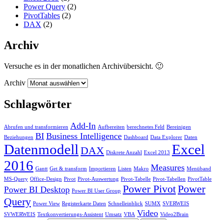
Power Query
(2)
PivotTables
(2)
DAX
(2)
Archiv
Versuche es in der monatlichen Archivübersicht. 🙂
Archiv
Schlagwörter
Add-In
Abrufen und transformieren
Aufbereiten
berechnetes Feld
Bereinigen
BI
Business Intelligence
Beziehungen
Dashboard
Data Explorer
Daten
Datenmodell
Excel
DAX
Diskrete Anzahl
Excel 2013
2016
Measures
Gantt
Get & transform
Importieren
Listen
Makro
Menüband
MS-Query
Office-Design
Pivot
Pivot-Auswertung
Pivot-Tabelle
Pivot-Tabellen
PivotTable
Power Pivot
Power
Power BI Desktop
Power BI User Group
Query
Power View
Registerkarte Daten
Schnelleinblick
SUMX
SVERWEIS
Video
SVWERWEIS
Textkonvertierungs-Assistent
Umsatz
VBA
Video2Brain