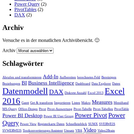
Power Query
(2)
PivotTables
(2)
DAX
(2)
Archiv
Versuche es in der monatlichen Archivübersicht. 🙂
Archiv
Schlagwörter
Add-In
Abrufen und transformieren
Aufbereiten
berechnetes Feld
Bereinigen
BI
Business Intelligence
Beziehungen
Dashboard
Data Explorer
Daten
Datenmodell
Excel
DAX
Diskrete Anzahl
Excel 2013
2016
Measures
Gantt
Get & transform
Importieren
Listen
Makro
Menüband
MS-Query
Office-Design
Pivot
Pivot-Auswertung
Pivot-Tabelle
Pivot-Tabellen
PivotTable
Power Pivot
Power
Power BI Desktop
Power BI User Group
Query
Power View
Registerkarte Daten
Schnelleinblick
SUMX
SVERWEIS
Video
SVWERWEIS
Textkonvertierungs-Assistent
Umsatz
VBA
Video2Brain