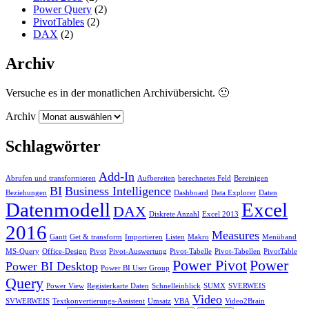
Power Query
(2)
PivotTables
(2)
DAX
(2)
Archiv
Versuche es in der monatlichen Archivübersicht. 🙂
Archiv
Schlagwörter
Add-In
Abrufen und transformieren
Aufbereiten
berechnetes Feld
Bereinigen
BI
Business Intelligence
Beziehungen
Dashboard
Data Explorer
Daten
Datenmodell
Excel
DAX
Diskrete Anzahl
Excel 2013
2016
Measures
Gantt
Get & transform
Importieren
Listen
Makro
Menüband
MS-Query
Office-Design
Pivot
Pivot-Auswertung
Pivot-Tabelle
Pivot-Tabellen
PivotTable
Power Pivot
Power
Power BI Desktop
Power BI User Group
Query
Power View
Registerkarte Daten
Schnelleinblick
SUMX
SVERWEIS
Video
SVWERWEIS
Textkonvertierungs-Assistent
Umsatz
VBA
Video2Brain