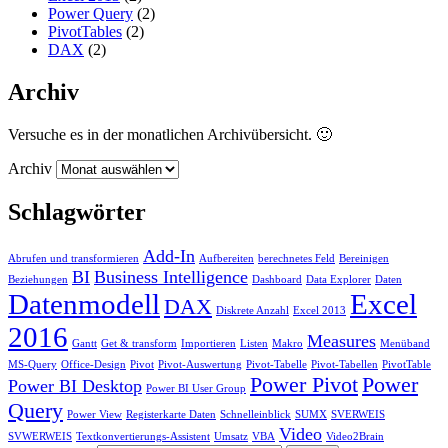
Power Query
(2)
PivotTables
(2)
DAX
(2)
Archiv
Versuche es in der monatlichen Archivübersicht. 🙂
Archiv
Schlagwörter
Add-In
Abrufen und transformieren
Aufbereiten
berechnetes Feld
Bereinigen
BI
Business Intelligence
Beziehungen
Dashboard
Data Explorer
Daten
Datenmodell
Excel
DAX
Diskrete Anzahl
Excel 2013
2016
Measures
Gantt
Get & transform
Importieren
Listen
Makro
Menüband
MS-Query
Office-Design
Pivot
Pivot-Auswertung
Pivot-Tabelle
Pivot-Tabellen
PivotTable
Power Pivot
Power
Power BI Desktop
Power BI User Group
Query
Power View
Registerkarte Daten
Schnelleinblick
SUMX
SVERWEIS
Video
SVWERWEIS
Textkonvertierungs-Assistent
Umsatz
VBA
Video2Brain