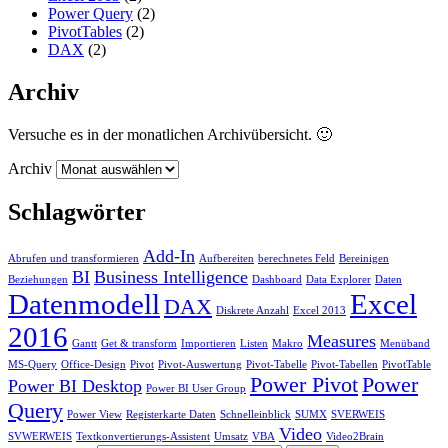
Power Query
(2)
PivotTables
(2)
DAX
(2)
Archiv
Versuche es in der monatlichen Archivübersicht. 🙂
Archiv
Schlagwörter
Add-In
Abrufen und transformieren
Aufbereiten
berechnetes Feld
Bereinigen
BI
Business Intelligence
Beziehungen
Dashboard
Data Explorer
Daten
Datenmodell
Excel
DAX
Diskrete Anzahl
Excel 2013
2016
Measures
Gantt
Get & transform
Importieren
Listen
Makro
Menüband
MS-Query
Office-Design
Pivot
Pivot-Auswertung
Pivot-Tabelle
Pivot-Tabellen
PivotTable
Power Pivot
Power
Power BI Desktop
Power BI User Group
Query
Power View
Registerkarte Daten
Schnelleinblick
SUMX
SVERWEIS
Video
SVWERWEIS
Textkonvertierungs-Assistent
Umsatz
VBA
Video2Brain