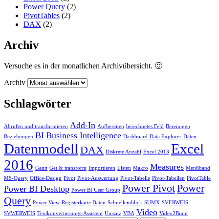
Power Query
(2)
PivotTables
(2)
DAX
(2)
Archiv
Versuche es in der monatlichen Archivübersicht. 🙂
Archiv
Schlagwörter
Add-In
Abrufen und transformieren
Aufbereiten
berechnetes Feld
Bereinigen
BI
Business Intelligence
Beziehungen
Dashboard
Data Explorer
Daten
Datenmodell
Excel
DAX
Diskrete Anzahl
Excel 2013
2016
Measures
Gantt
Get & transform
Importieren
Listen
Makro
Menüband
MS-Query
Office-Design
Pivot
Pivot-Auswertung
Pivot-Tabelle
Pivot-Tabellen
PivotTable
Power Pivot
Power
Power BI Desktop
Power BI User Group
Query
Power View
Registerkarte Daten
Schnelleinblick
SUMX
SVERWEIS
Video
SVWERWEIS
Textkonvertierungs-Assistent
Umsatz
VBA
Video2Brain