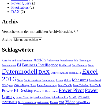
Power Query
(2)
PivotTables
(2)
DAX
(2)
Archiv
Versuche es in der monatlichen Archivübersicht. 🙂
Archiv
Schlagwörter
Add-In
Abrufen und transformieren
Aufbereiten
berechnetes Feld
Bereinigen
BI
Business Intelligence
Beziehungen
Dashboard
Data Explorer
Daten
Datenmodell
Excel
DAX
Diskrete Anzahl
Excel 2013
2016
Measures
Gantt
Get & transform
Importieren
Listen
Makro
Menüband
MS-Query
Office-Design
Pivot
Pivot-Auswertung
Pivot-Tabelle
Pivot-Tabellen
PivotTable
Power Pivot
Power
Power BI Desktop
Power BI User Group
Query
Power View
Registerkarte Daten
Schnelleinblick
SUMX
SVERWEIS
Video
SVWERWEIS
Textkonvertierungs-Assistent
Umsatz
VBA
Video2Brain