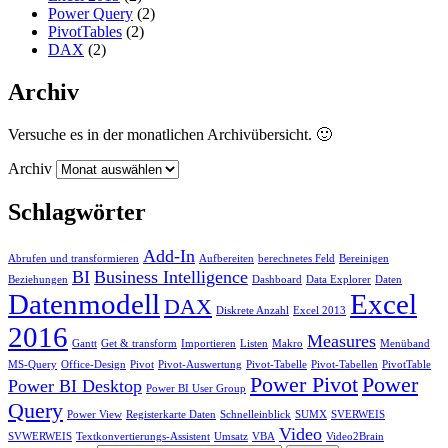
Power Query
(2)
PivotTables
(2)
DAX
(2)
Archiv
Versuche es in der monatlichen Archivübersicht. 🙂
Archiv
Schlagwörter
Add-In
Abrufen und transformieren
Aufbereiten
berechnetes Feld
Bereinigen
BI
Business Intelligence
Beziehungen
Dashboard
Data Explorer
Daten
Datenmodell
Excel
DAX
Diskrete Anzahl
Excel 2013
2016
Measures
Gantt
Get & transform
Importieren
Listen
Makro
Menüband
MS-Query
Office-Design
Pivot
Pivot-Auswertung
Pivot-Tabelle
Pivot-Tabellen
PivotTable
Power Pivot
Power
Power BI Desktop
Power BI User Group
Query
Power View
Registerkarte Daten
Schnelleinblick
SUMX
SVERWEIS
Video
SVWERWEIS
Textkonvertierungs-Assistent
Umsatz
VBA
Video2Brain