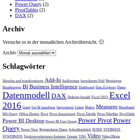
Power Query
(2)
PivotTables
(2)
DAX
(2)
Archiv
Versuche es in der monatlichen Archivübersicht. 🙂
Archiv
Schlagwörter
Add-In
Abrufen und transformieren
Aufbereiten
berechnetes Feld
Bereinigen
BI
Business Intelligence
Beziehungen
Dashboard
Data Explorer
Daten
Datenmodell
Excel
DAX
Diskrete Anzahl
Excel 2013
2016
Measures
Gantt
Get & transform
Importieren
Listen
Makro
Menüband
MS-Query
Office-Design
Pivot
Pivot-Auswertung
Pivot-Tabelle
Pivot-Tabellen
PivotTable
Power Pivot
Power
Power BI Desktop
Power BI User Group
Query
Power View
Registerkarte Daten
Schnelleinblick
SUMX
SVERWEIS
Video
SVWERWEIS
Textkonvertierungs-Assistent
Umsatz
VBA
Video2Brain