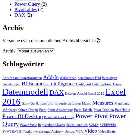
Power Query
(2)
PivotTables
(2)
DAX
(2)
Archiv
Versuche es in der monatlichen Archivübersicht. 🙂
Archiv
Schlagwörter
Add-In
Abrufen und transformieren
Aufbereiten
berechnetes Feld
Bereinigen
BI
Business Intelligence
Beziehungen
Dashboard
Data Explorer
Daten
Datenmodell
Excel
DAX
Diskrete Anzahl
Excel 2013
2016
Measures
Gantt
Get & transform
Importieren
Listen
Makro
Menüband
MS-Query
Office-Design
Pivot
Pivot-Auswertung
Pivot-Tabelle
Pivot-Tabellen
PivotTable
Power Pivot
Power
Power BI Desktop
Power BI User Group
Query
Power View
Registerkarte Daten
Schnelleinblick
SUMX
SVERWEIS
Video
SVWERWEIS
Textkonvertierungs-Assistent
Umsatz
VBA
Video2Brain