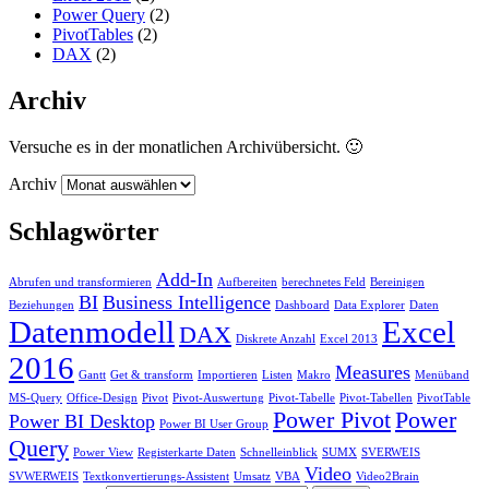
Power Query
(2)
PivotTables
(2)
DAX
(2)
Archiv
Versuche es in der monatlichen Archivübersicht. 🙂
Archiv
Schlagwörter
Add-In
Abrufen und transformieren
Aufbereiten
berechnetes Feld
Bereinigen
BI
Business Intelligence
Beziehungen
Dashboard
Data Explorer
Daten
Datenmodell
Excel
DAX
Diskrete Anzahl
Excel 2013
2016
Measures
Gantt
Get & transform
Importieren
Listen
Makro
Menüband
MS-Query
Office-Design
Pivot
Pivot-Auswertung
Pivot-Tabelle
Pivot-Tabellen
PivotTable
Power Pivot
Power
Power BI Desktop
Power BI User Group
Query
Power View
Registerkarte Daten
Schnelleinblick
SUMX
SVERWEIS
Video
SVWERWEIS
Textkonvertierungs-Assistent
Umsatz
VBA
Video2Brain