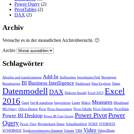
Power Query
(2)
PivotTables
(2)
DAX
(2)
Archiv
Versuche es in der monatlichen Archivübersicht. 🙂
Archiv
Schlagwörter
Add-In
Abrufen und transformieren
Aufbereiten
berechnetes Feld
Bereinigen
BI
Business Intelligence
Beziehungen
Dashboard
Data Explorer
Daten
Datenmodell
Excel
DAX
Diskrete Anzahl
Excel 2013
2016
Measures
Gantt
Get & transform
Importieren
Listen
Makro
Menüband
MS-Query
Office-Design
Pivot
Pivot-Auswertung
Pivot-Tabelle
Pivot-Tabellen
PivotTable
Power Pivot
Power
Power BI Desktop
Power BI User Group
Query
Power View
Registerkarte Daten
Schnelleinblick
SUMX
SVERWEIS
Video
SVWERWEIS
Textkonvertierungs-Assistent
Umsatz
VBA
Video2Brain