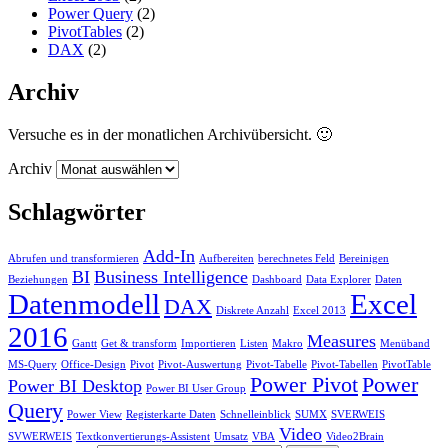
Power Query
(2)
PivotTables
(2)
DAX
(2)
Archiv
Versuche es in der monatlichen Archivübersicht. 🙂
Archiv
Schlagwörter
Add-In
Abrufen und transformieren
Aufbereiten
berechnetes Feld
Bereinigen
BI
Business Intelligence
Beziehungen
Dashboard
Data Explorer
Daten
Datenmodell
Excel
DAX
Diskrete Anzahl
Excel 2013
2016
Measures
Gantt
Get & transform
Importieren
Listen
Makro
Menüband
MS-Query
Office-Design
Pivot
Pivot-Auswertung
Pivot-Tabelle
Pivot-Tabellen
PivotTable
Power Pivot
Power
Power BI Desktop
Power BI User Group
Query
Power View
Registerkarte Daten
Schnelleinblick
SUMX
SVERWEIS
Video
SVWERWEIS
Textkonvertierungs-Assistent
Umsatz
VBA
Video2Brain