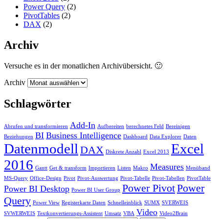
Power Query
(2)
PivotTables
(2)
DAX
(2)
Archiv
Versuche es in der monatlichen Archivübersicht. 🙂
Archiv
Schlagwörter
Add-In
Abrufen und transformieren
Aufbereiten
berechnetes Feld
Bereinigen
BI
Business Intelligence
Beziehungen
Dashboard
Data Explorer
Daten
Datenmodell
Excel
DAX
Diskrete Anzahl
Excel 2013
2016
Measures
Gantt
Get & transform
Importieren
Listen
Makro
Menüband
MS-Query
Office-Design
Pivot
Pivot-Auswertung
Pivot-Tabelle
Pivot-Tabellen
PivotTable
Power Pivot
Power
Power BI Desktop
Power BI User Group
Query
Power View
Registerkarte Daten
Schnelleinblick
SUMX
SVERWEIS
Video
SVWERWEIS
Textkonvertierungs-Assistent
Umsatz
VBA
Video2Brain