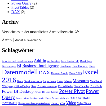
Power Query
(2)
PivotTables
(2)
DAX
(2)
Archiv
Versuche es in der monatlichen Archivübersicht. 🙂
Archiv
Schlagwörter
Add-In
Abrufen und transformieren
Aufbereiten
berechnetes Feld
Bereinigen
BI
Business Intelligence
Beziehungen
Dashboard
Data Explorer
Daten
Datenmodell
Excel
DAX
Diskrete Anzahl
Excel 2013
2016
Measures
Gantt
Get & transform
Importieren
Listen
Makro
Menüband
MS-Query
Office-Design
Pivot
Pivot-Auswertung
Pivot-Tabelle
Pivot-Tabellen
PivotTable
Power Pivot
Power
Power BI Desktop
Power BI User Group
Query
Power View
Registerkarte Daten
Schnelleinblick
SUMX
SVERWEIS
Video
SVWERWEIS
Textkonvertierungs-Assistent
Umsatz
VBA
Video2Brain