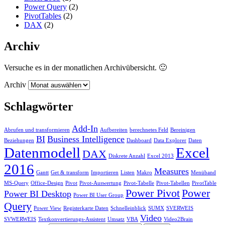
Power Query
(2)
PivotTables
(2)
DAX
(2)
Archiv
Versuche es in der monatlichen Archivübersicht. 🙂
Archiv
Schlagwörter
Add-In
Abrufen und transformieren
Aufbereiten
berechnetes Feld
Bereinigen
BI
Business Intelligence
Beziehungen
Dashboard
Data Explorer
Daten
Datenmodell
Excel
DAX
Diskrete Anzahl
Excel 2013
2016
Measures
Gantt
Get & transform
Importieren
Listen
Makro
Menüband
MS-Query
Office-Design
Pivot
Pivot-Auswertung
Pivot-Tabelle
Pivot-Tabellen
PivotTable
Power Pivot
Power
Power BI Desktop
Power BI User Group
Query
Power View
Registerkarte Daten
Schnelleinblick
SUMX
SVERWEIS
Video
SVWERWEIS
Textkonvertierungs-Assistent
Umsatz
VBA
Video2Brain