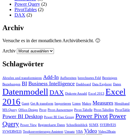
Power Query
(2)
PivotTables
(2)
DAX
(2)
Archiv
Versuche es in der monatlichen Archivübersicht. 🙂
Archiv
Schlagwörter
Add-In
Abrufen und transformieren
Aufbereiten
berechnetes Feld
Bereinigen
BI
Business Intelligence
Beziehungen
Dashboard
Data Explorer
Daten
Datenmodell
Excel
DAX
Diskrete Anzahl
Excel 2013
2016
Measures
Gantt
Get & transform
Importieren
Listen
Makro
Menüband
MS-Query
Office-Design
Pivot
Pivot-Auswertung
Pivot-Tabelle
Pivot-Tabellen
PivotTable
Power Pivot
Power
Power BI Desktop
Power BI User Group
Query
Power View
Registerkarte Daten
Schnelleinblick
SUMX
SVERWEIS
Video
SVWERWEIS
Textkonvertierungs-Assistent
Umsatz
VBA
Video2Brain