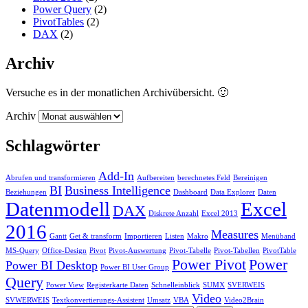
Power Query
(2)
PivotTables
(2)
DAX
(2)
Archiv
Versuche es in der monatlichen Archivübersicht. 🙂
Archiv
Schlagwörter
Add-In
Abrufen und transformieren
Aufbereiten
berechnetes Feld
Bereinigen
BI
Business Intelligence
Beziehungen
Dashboard
Data Explorer
Daten
Datenmodell
Excel
DAX
Diskrete Anzahl
Excel 2013
2016
Measures
Gantt
Get & transform
Importieren
Listen
Makro
Menüband
MS-Query
Office-Design
Pivot
Pivot-Auswertung
Pivot-Tabelle
Pivot-Tabellen
PivotTable
Power Pivot
Power
Power BI Desktop
Power BI User Group
Query
Power View
Registerkarte Daten
Schnelleinblick
SUMX
SVERWEIS
Video
SVWERWEIS
Textkonvertierungs-Assistent
Umsatz
VBA
Video2Brain