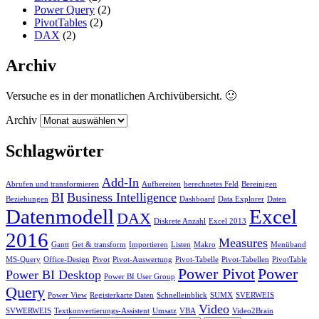
Power Query
(2)
PivotTables
(2)
DAX
(2)
Archiv
Versuche es in der monatlichen Archivübersicht. 🙂
Archiv
Schlagwörter
Add-In
Abrufen und transformieren
Aufbereiten
berechnetes Feld
Bereinigen
BI
Business Intelligence
Beziehungen
Dashboard
Data Explorer
Daten
Datenmodell
Excel
DAX
Diskrete Anzahl
Excel 2013
2016
Measures
Gantt
Get & transform
Importieren
Listen
Makro
Menüband
MS-Query
Office-Design
Pivot
Pivot-Auswertung
Pivot-Tabelle
Pivot-Tabellen
PivotTable
Power Pivot
Power
Power BI Desktop
Power BI User Group
Query
Power View
Registerkarte Daten
Schnelleinblick
SUMX
SVERWEIS
Video
SVWERWEIS
Textkonvertierungs-Assistent
Umsatz
VBA
Video2Brain