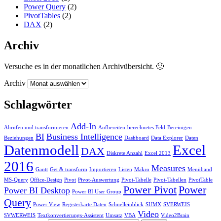
Power Query
(2)
PivotTables
(2)
DAX
(2)
Archiv
Versuche es in der monatlichen Archivübersicht. 🙂
Archiv
Schlagwörter
Add-In
Abrufen und transformieren
Aufbereiten
berechnetes Feld
Bereinigen
BI
Business Intelligence
Beziehungen
Dashboard
Data Explorer
Daten
Datenmodell
Excel
DAX
Diskrete Anzahl
Excel 2013
2016
Measures
Gantt
Get & transform
Importieren
Listen
Makro
Menüband
MS-Query
Office-Design
Pivot
Pivot-Auswertung
Pivot-Tabelle
Pivot-Tabellen
PivotTable
Power Pivot
Power
Power BI Desktop
Power BI User Group
Query
Power View
Registerkarte Daten
Schnelleinblick
SUMX
SVERWEIS
Video
SVWERWEIS
Textkonvertierungs-Assistent
Umsatz
VBA
Video2Brain