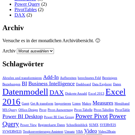
Power Query
(2)
PivotTables
(2)
DAX
(2)
Archiv
Versuche es in der monatlichen Archivübersicht. 🙂
Archiv
Schlagwörter
Add-In
Abrufen und transformieren
Aufbereiten
berechnetes Feld
Bereinigen
BI
Business Intelligence
Beziehungen
Dashboard
Data Explorer
Daten
Datenmodell
Excel
DAX
Diskrete Anzahl
Excel 2013
2016
Measures
Gantt
Get & transform
Importieren
Listen
Makro
Menüband
MS-Query
Office-Design
Pivot
Pivot-Auswertung
Pivot-Tabelle
Pivot-Tabellen
PivotTable
Power Pivot
Power
Power BI Desktop
Power BI User Group
Query
Power View
Registerkarte Daten
Schnelleinblick
SUMX
SVERWEIS
Video
SVWERWEIS
Textkonvertierungs-Assistent
Umsatz
VBA
Video2Brain