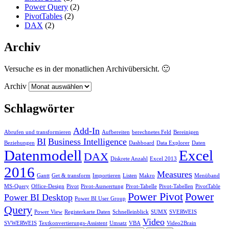
Power Query
(2)
PivotTables
(2)
DAX
(2)
Archiv
Versuche es in der monatlichen Archivübersicht. 🙂
Archiv
Schlagwörter
Add-In
Abrufen und transformieren
Aufbereiten
berechnetes Feld
Bereinigen
BI
Business Intelligence
Beziehungen
Dashboard
Data Explorer
Daten
Datenmodell
Excel
DAX
Diskrete Anzahl
Excel 2013
2016
Measures
Gantt
Get & transform
Importieren
Listen
Makro
Menüband
MS-Query
Office-Design
Pivot
Pivot-Auswertung
Pivot-Tabelle
Pivot-Tabellen
PivotTable
Power Pivot
Power
Power BI Desktop
Power BI User Group
Query
Power View
Registerkarte Daten
Schnelleinblick
SUMX
SVERWEIS
Video
SVWERWEIS
Textkonvertierungs-Assistent
Umsatz
VBA
Video2Brain