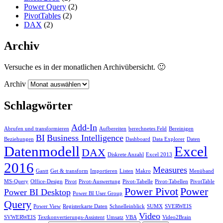
Power Query
(2)
PivotTables
(2)
DAX
(2)
Archiv
Versuche es in der monatlichen Archivübersicht. 🙂
Archiv
Schlagwörter
Add-In
Abrufen und transformieren
Aufbereiten
berechnetes Feld
Bereinigen
BI
Business Intelligence
Beziehungen
Dashboard
Data Explorer
Daten
Datenmodell
Excel
DAX
Diskrete Anzahl
Excel 2013
2016
Measures
Gantt
Get & transform
Importieren
Listen
Makro
Menüband
MS-Query
Office-Design
Pivot
Pivot-Auswertung
Pivot-Tabelle
Pivot-Tabellen
PivotTable
Power Pivot
Power
Power BI Desktop
Power BI User Group
Query
Power View
Registerkarte Daten
Schnelleinblick
SUMX
SVERWEIS
Video
SVWERWEIS
Textkonvertierungs-Assistent
Umsatz
VBA
Video2Brain