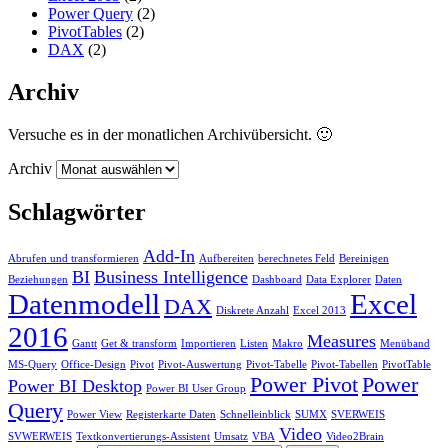
Power Query
(2)
PivotTables
(2)
DAX
(2)
Archiv
Versuche es in der monatlichen Archivübersicht. 🙂
Archiv
Schlagwörter
Add-In
Abrufen und transformieren
Aufbereiten
berechnetes Feld
Bereinigen
BI
Business Intelligence
Beziehungen
Dashboard
Data Explorer
Daten
Datenmodell
Excel
DAX
Diskrete Anzahl
Excel 2013
2016
Measures
Gantt
Get & transform
Importieren
Listen
Makro
Menüband
MS-Query
Office-Design
Pivot
Pivot-Auswertung
Pivot-Tabelle
Pivot-Tabellen
PivotTable
Power Pivot
Power
Power BI Desktop
Power BI User Group
Query
Power View
Registerkarte Daten
Schnelleinblick
SUMX
SVERWEIS
Video
SVWERWEIS
Textkonvertierungs-Assistent
Umsatz
VBA
Video2Brain