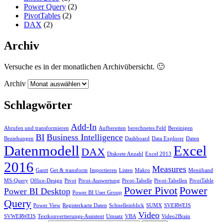
Power Query
(2)
PivotTables
(2)
DAX
(2)
Archiv
Versuche es in der monatlichen Archivübersicht. 🙂
Archiv
Schlagwörter
Add-In
Abrufen und transformieren
Aufbereiten
berechnetes Feld
Bereinigen
BI
Business Intelligence
Beziehungen
Dashboard
Data Explorer
Daten
Datenmodell
Excel
DAX
Diskrete Anzahl
Excel 2013
2016
Measures
Gantt
Get & transform
Importieren
Listen
Makro
Menüband
MS-Query
Office-Design
Pivot
Pivot-Auswertung
Pivot-Tabelle
Pivot-Tabellen
PivotTable
Power Pivot
Power
Power BI Desktop
Power BI User Group
Query
Power View
Registerkarte Daten
Schnelleinblick
SUMX
SVERWEIS
Video
SVWERWEIS
Textkonvertierungs-Assistent
Umsatz
VBA
Video2Brain