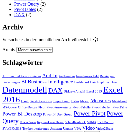
Power Query
(2)
PivotTables
(2)
DAX
(2)
Archiv
Versuche es in der monatlichen Archivübersicht. 🙂
Archiv
Schlagwörter
Add-In
Abrufen und transformieren
Aufbereiten
berechnetes Feld
Bereinigen
BI
Business Intelligence
Beziehungen
Dashboard
Data Explorer
Daten
Datenmodell
Excel
DAX
Diskrete Anzahl
Excel 2013
2016
Measures
Gantt
Get & transform
Importieren
Listen
Makro
Menüband
MS-Query
Office-Design
Pivot
Pivot-Auswertung
Pivot-Tabelle
Pivot-Tabellen
PivotTable
Power Pivot
Power
Power BI Desktop
Power BI User Group
Query
Power View
Registerkarte Daten
Schnelleinblick
SUMX
SVERWEIS
Video
SVWERWEIS
Textkonvertierungs-Assistent
Umsatz
VBA
Video2Brain